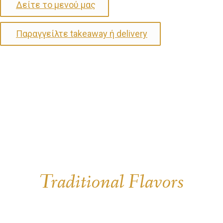
Δείτε το μενού μας
Παραγγείλτε takeaway ή delivery
Traditional Flavors