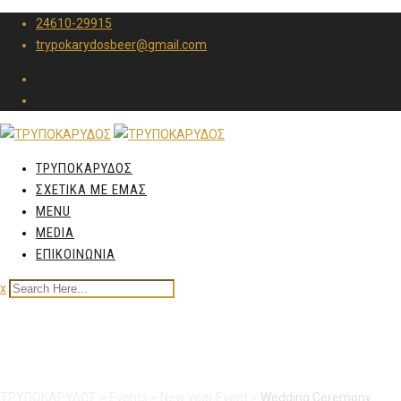
24610-29915
trypokarydosbeer@gmail.com
ΤΡΥΠΟΚΑΡΥΔΟΣ
ΣΧΕΤΙΚΑ ΜΕ ΕΜΑΣ
MENU
MEDIA
ΕΠΙΚΟΙΝΩΝΙΑ
x
Wedding Ceremony
ΤΡΥΠΟΚΑΡΥΔΟΣ
>
Events
>
New year Event
>
Wedding Ceremony