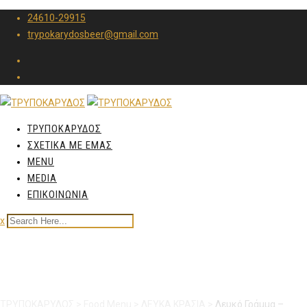
24610-29915
trypokarydosbeer@gmail.com
ΤΡΥΠΟΚΑΡΥΔΟΣ
ΣΧΕΤΙΚΑ ΜΕ ΕΜΑΣ
MENU
MEDIA
ΕΠΙΚΟΙΝΩΝΙΑ
x
Λευκό Γράμμα – Ποτήρι
ΤΡΥΠΟΚΑΡΥΔΟΣ
>
Food Menu
>
ΛΕΥΚΑ ΚΡΑΣΙΑ
>
Λευκό Γράμμα –