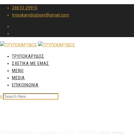
24610-29915
trypokarydosbeer@gmail.com
ΤΡΥΠΟΚΑΡΥΔΟΣ
ΣΧΕΤΙΚΑ ΜΕ ΕΜΑΣ
MENU
MEDIA
ΕΠΙΚΟΙΝΩΝΙΑ
x
Ούζο ποτήρι ΠΛΩΜΑΡΙ
ΤΡΥΠΟΚΑΡΥΔΟΣ
>
Food Menu
>
ΟΥΖΟ - ΤΣΙΠΟΥΡΟ
>
Ούζο ποτήρι