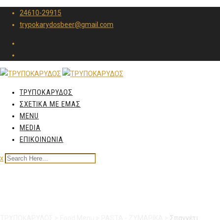
24610-29915
trypokarydosbeer@gmail.com
ΤΡΥΠΟΚΑΡΥΔΟΣ
ΣΧΕΤΙΚΑ ΜΕ ΕΜΑΣ
MENU
MEDIA
ΕΠΙΚΟΙΝΩΝΙΑ
x
Σπαγγέτι Αματριτσιάνα
ΤΡΥΠΟΚΑΡΥΔΟΣ
>
Food Menu
>
PASTA - ΖΥΜΑΡΙΚΑ
>
Σπαγγέτι