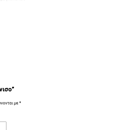
άνισο”
νονται με
*