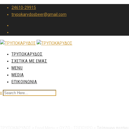
24610-29915
trypokarydosbeer@gmail.com
ΤΡΥΠΟΚΑΡΥΔΟΣ
ΣΧΕΤΙΚΑ ΜΕ ΕΜΑΣ
MENU
MEDIA
ΕΠΙΚΟΙΝΩΝΙΑ
x
Τσίπουρο ποτήρι με γλυ
ΤΡΥΠΟΚΑΡΥΔΟΣ
>
Food Menu
>
ΟΥΖΟ - ΤΣΙΠΟΥΡΟ
>
Τσίπουρο ποτήρι