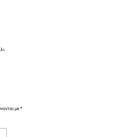
ίλι
νονται με
*