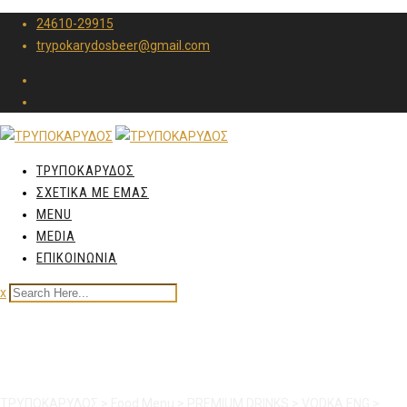
24610-29915
trypokarydosbeer@gmail.com
ΤΡΥΠΟΚΑΡΥΔΟΣ
ΣΧΕΤΙΚΑ ΜΕ ΕΜΑΣ
MENU
MEDIA
ΕΠΙΚΟΙΝΩΝΙΑ
x
Belvedere
ΤΡΥΠΟΚΑΡΥΔΟΣ
>
Food Menu
>
PREMIUM DRINKS
>
VODKA ENG
>