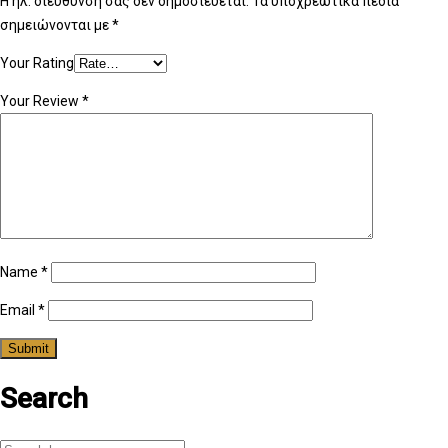
Η ηλ. διεύθυνση σας δεν δημοσιεύεται.
Τα υποχρεωτικά πεδία
σημειώνονται με
*
Your Rating
Your Review
*
Name
*
Email
*
Search