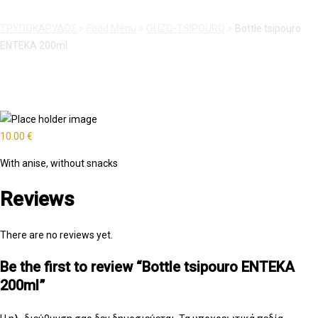
ΤΡΥΠΟΚΑΡΥΔΟΣ
>
Food Menu
>
OUZO-TSIPOURO
>
Bottle tsipouro
ENTEKA 200ml
10.00
€
With anise, without snacks
Reviews
There are no reviews yet.
Be the first to review “Bottle tsipouro ENTEKA
200ml”