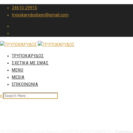
24610-29915
trypokarydosbeer@gmail.com
ΤΡΥΠΟΚΑΡΥΔΟΣ
ΣΧΕΤΙΚΑ ΜΕ ΕΜΑΣ
MENU
MEDIA
ΕΠΙΚΟΙΝΩΝΙΑ
x
Espresso double
ΤΡΥΠΟΚΑΡΥΔΟΣ
>
Food Menu
>
COFFEES-REFRESHMENTS
>
Espresso