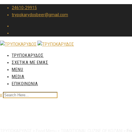
24610-29915
trypokarydosbeer@gmail.com
ΤΡΥΠΟΚΑΡΥΔΟΣ
ΣΧΕΤΙΚΑ ΜΕ ΕΜΑΣ
MENU
MEDIA
ΕΠΙΚΟΙΝΩΝΙΑ
x
Fried pork in wine and 
ΤΡΥΠΟΚΑΡΥΔΟΣ
>
Food Menu
>
TRADITIONAL CUZINE OF KOZANI
>
Fr