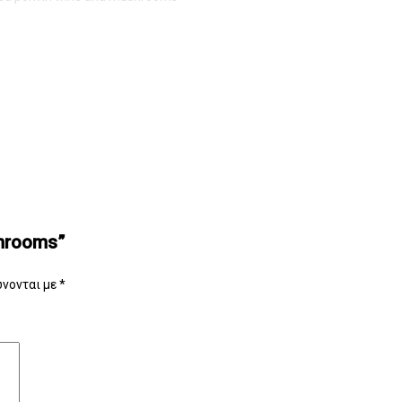
shrooms”
νονται με
*