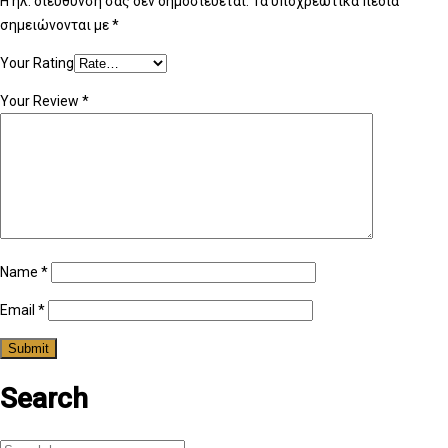
Η ηλ. διεύθυνση σας δεν δημοσιεύεται.
Τα υποχρεωτικά πεδία
σημειώνονται με
*
Your Rating
Your Review
*
Name
*
Email
*
Search