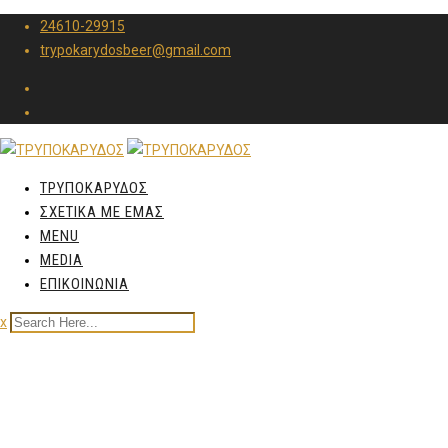
24610-29915
trypokarydosbeer@gmail.com
ΤΡΥΠΟΚΑΡΥΔΟΣ
ΣΧΕΤΙΚΑ ΜΕ ΕΜΑΣ
MENU
MEDIA
ΕΠΙΚΟΙΝΩΝΙΑ
x
Grande Reserve –
Μπουτάρη – Φιάλη