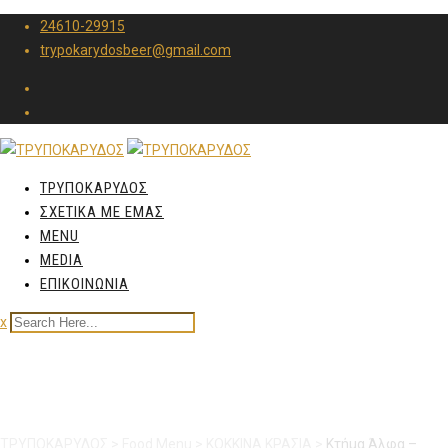
24610-29915
trypokarydosbeer@gmail.com
ΤΡΥΠΟΚΑΡΥΔΟΣ
ΣΧΕΤΙΚΑ ΜΕ ΕΜΑΣ
MENU
MEDIA
ΕΠΙΚΟΙΝΩΝΙΑ
x
Kτήμα Άλφα – Ποτήρι
ΤΡΥΠΟΚΑΡΥΔΟΣ
>
Food Menu
>
ΚΟΚΚΙΝΑ ΚΡΑΣΙΑ
>
Kτήμα Άλφα –