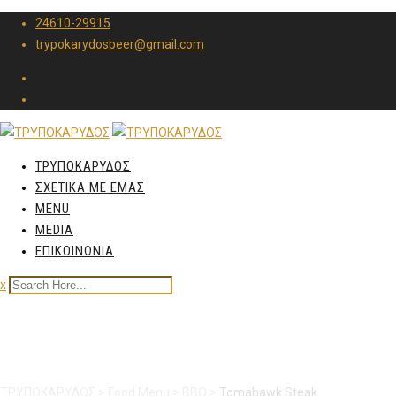
24610-29915
trypokarydosbeer@gmail.com
ΤΡΥΠΟΚΑΡΥΔΟΣ
ΣΧΕΤΙΚΑ ΜΕ ΕΜΑΣ
MENU
MEDIA
ΕΠΙΚΟΙΝΩΝΙΑ
x
Tomahawk Steak
ΤΡΥΠΟΚΑΡΥΔΟΣ
>
Food Menu
>
BBQ
>
Tomahawk Steak