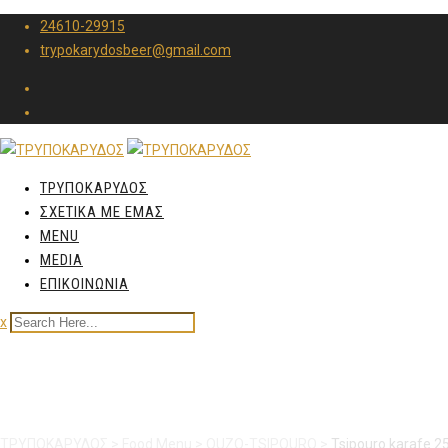
24610-29915
trypokarydosbeer@gmail.com
ΤΡΥΠΟΚΑΡΥΔΟΣ
ΣΧΕΤΙΚΑ ΜΕ ΕΜΑΣ
MENU
MEDIA
ΕΠΙΚΟΙΝΩΝΙΑ
x
Tsipouro karafe 250ml
ΤΡΥΠΟΚΑΡΥΔΟΣ
>
Food Menu
>
OUZO-TSIPOURO
>
Tsipouro karafe 2