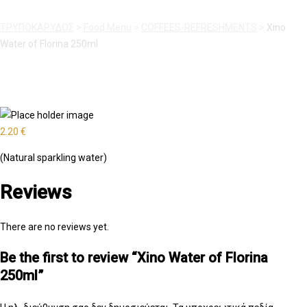
ΤΡΥΠΟΚΑΡΥΔΟΣ
>
Food Menu
>
COFFEES-REFRESHMENTS
>
Xino
Water of Florina 250ml
2.20
€
(Natural sparkling water)
Reviews
There are no reviews yet.
Be the first to review “Xino Water of Florina
250ml”