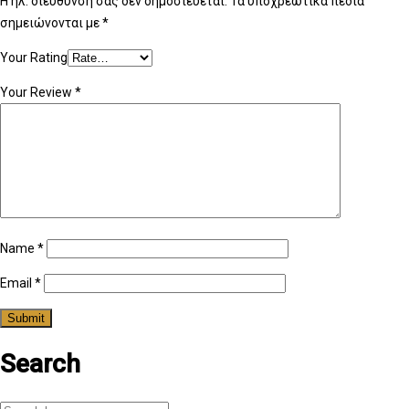
Η ηλ. διεύθυνση σας δεν δημοσιεύεται.
Τα υποχρεωτικά πεδία
σημειώνονται με
*
Your Rating
Your Review
*
Name
*
Email
*
Search