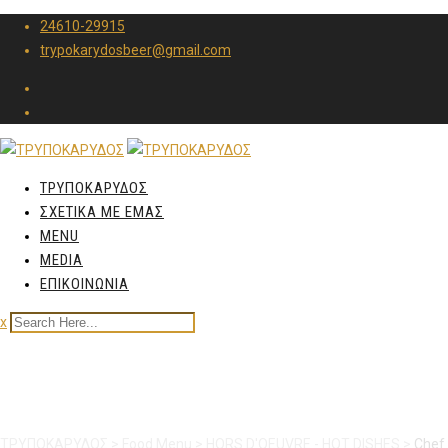
24610-29915
trypokarydosbeer@gmail.com
ΤΡΥΠΟΚΑΡΥΔΟΣ
ΣΧΕΤΙΚΑ ΜΕ ΕΜΑΣ
MENU
MEDIA
ΕΠΙΚΟΙΝΩΝΙΑ
x
Chef potatoes
ΤΡΥΠΟΚΑΡΥΔΟΣ
>
Food Menu
>
HORS D'OEUVRE - HOT DISHES
>
Chef